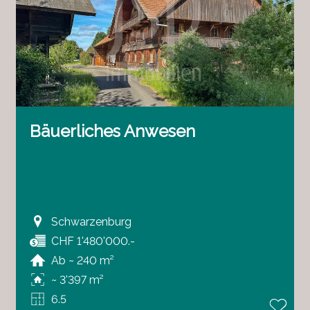
Bäuerliches Anwesen
Schwarzenburg
CHF 1'480'000.-
Ab ~ 240 m²
~ 3'397 m²
6.5