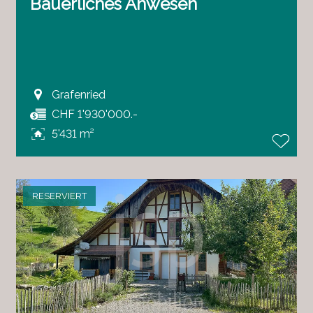
Bäuerliches Anwesen
Grafenried
CHF 1'930'000.-
5'431 m²
RESERVIERT