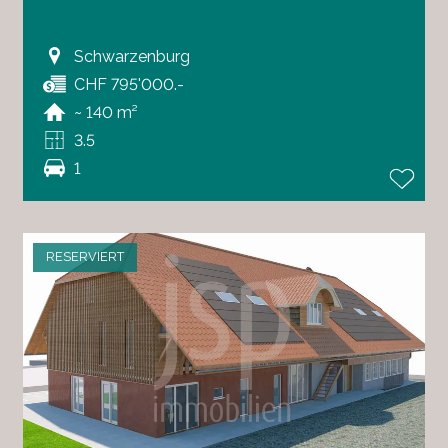
Schwarzenburg
CHF 795'000.-
~ 140 m²
3.5
1
RESERVIERT