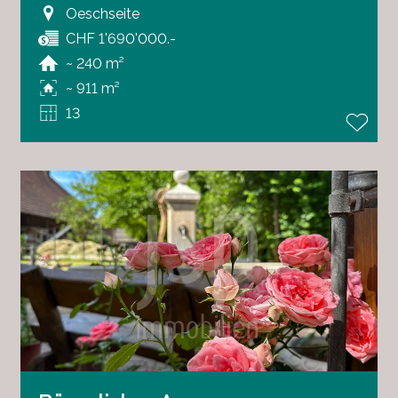
Oeschseite
CHF 1'690'000.-
~ 240 m²
~ 911 m²
13