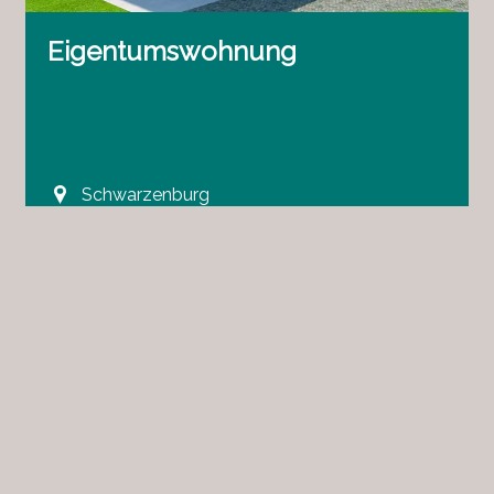
Eigentumswohnung
Schwarzenburg
CHF 795'000.-
~ 110 m²
3.5
1
RESERVIERT