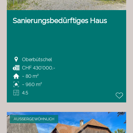
Sanierungsbedürftiges Haus
Oberbütschel
CHF 430'000.-
~ 80 m²
~ 960 m²
4.5
AUSSERGEWÖHNLICH