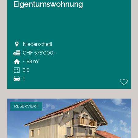
Eigentumswohnung
Niederscherli
CHF 575'000.-
~ 88 m²
3.5
1
RESERVIERT