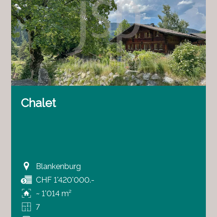
Chalet
Blankenburg
CHF 1'420'000.-
~ 1'014 m²
7