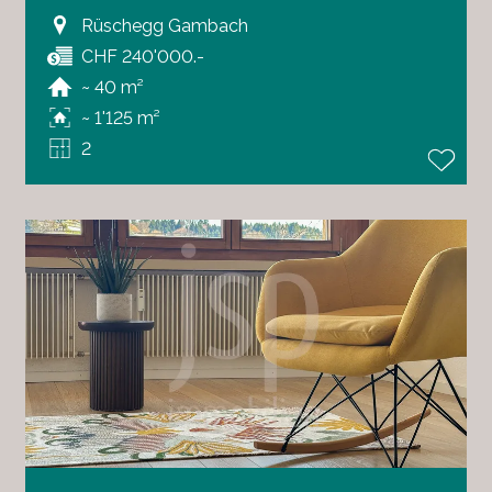
Rüschegg Gambach
CHF 240'000.-
~ 40 m²
~ 1'125 m²
2