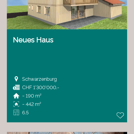
Neues Haus
Schwarzenburg
CHF 1'300'000.-
~ 190 m²
~ 442 m²
6.5