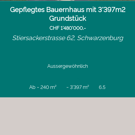
Gepflegtes Bauernhaus mit 3'397m2
Grundstück
CHF 1'480'000.-
Stiersackerstrasse 62,
Schwarzenburg
Aussergewöhnlich
Ab ~ 240 m²
~ 3'397 m²
6.5