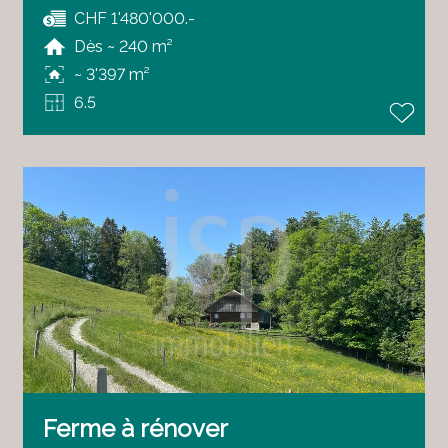
CHF 1'480'000.-
Dès ~ 240 m²
~ 3'397 m²
6.5
Ferme à rénover