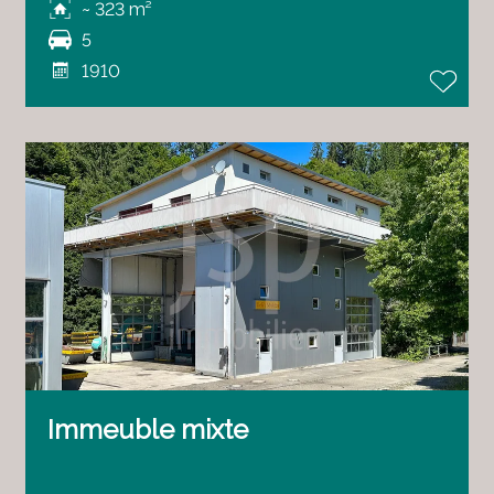
~ 323 m²
5
1910
Immeuble mixte