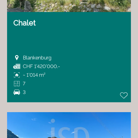
Chalet
Blankenburg
CHF 1'420'000.-
~ 1'014 m²
7
3