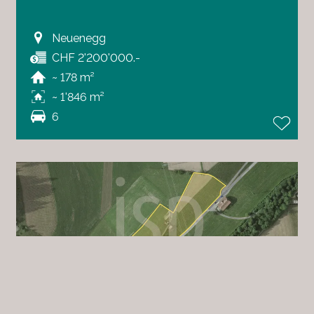
Neuenegg
CHF 2'200'000.-
~ 178 m²
~ 1'846 m²
6