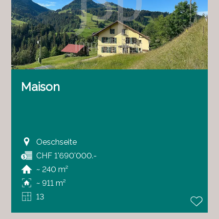
Maison
Oeschseite
CHF 1'690'000.-
~ 240 m²
~ 911 m²
13