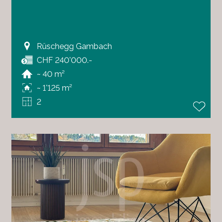
Rüschegg Gambach
CHF 240'000.-
~ 40 m²
~ 1'125 m²
2