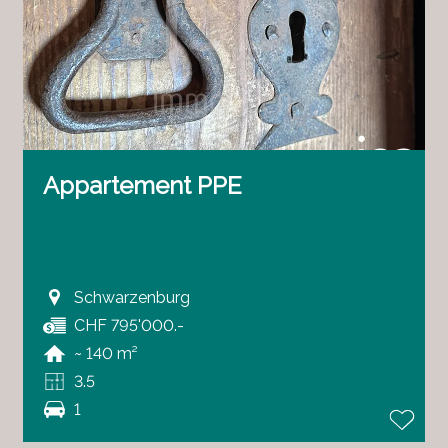
Appartement PPE
Schwarzenburg
CHF 795'000.-
~ 140 m²
3.5
1