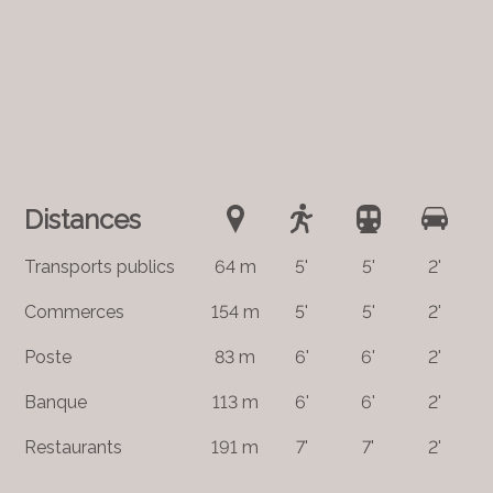
Distances
Transports publics
64 m
5'
5'
2'
Commerces
154 m
5'
5'
2'
Poste
83 m
6'
6'
2'
Banque
113 m
6'
6'
2'
Restaurants
191 m
7'
7'
2'