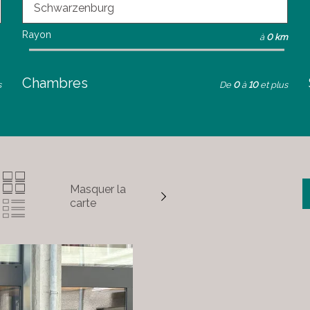
Rayon
à
0 km
Chambres
s
De
0
à
10
et plus
Masquer la
carte