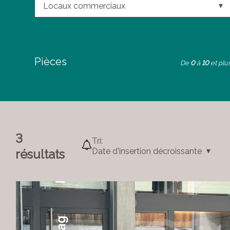
Locaux commerciaux
Pièces
De
0
à
10
et plu
3
Tri:
Date d'insertion décroissante
résultats