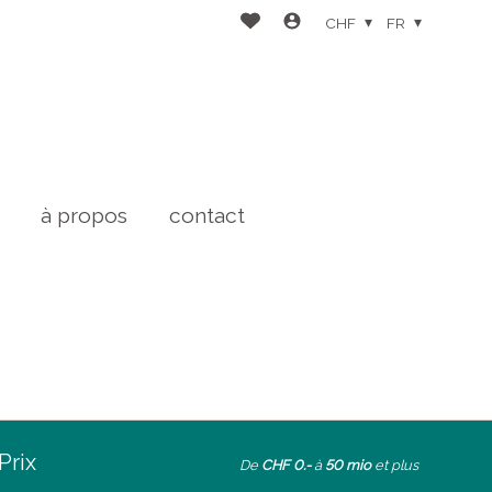
CHF
FR
à propos
contact
Prix
De
CHF 0.-
à
50 mio
et plus