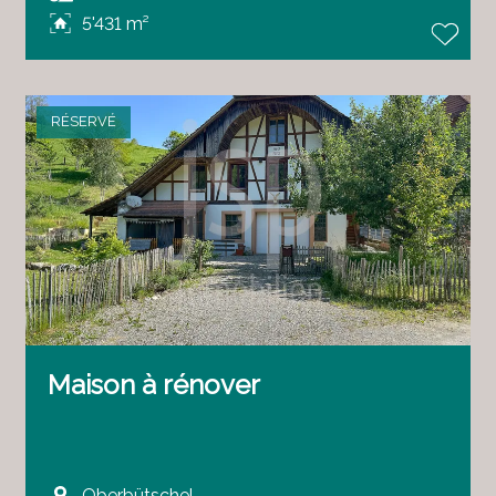
5'431 m²
RÉSERVÉ
Maison à rénover
Oberbütschel