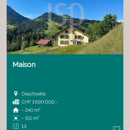
Maison
Oeschseite
CHF 1'690'000.-
~ 240 m²
~ 911 m²
13