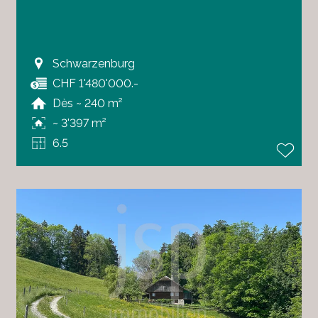
Schwarzenburg
CHF 1'480'000.-
Dès ~ 240 m²
~ 3'397 m²
6.5