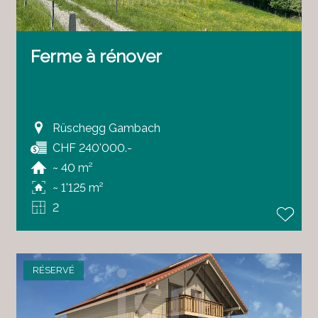
Ferme à rénover
Rüschegg Gambach
CHF 240'000.-
~ 40 m²
~ 1'125 m²
2
RÉSERVÉ