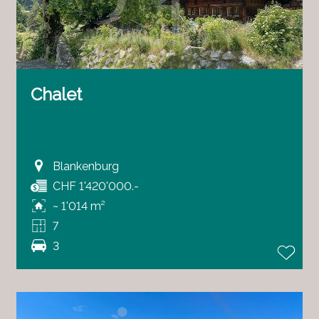
Chalet
Blankenburg
CHF 1'420'000.-
~ 1'014 m²
7
3