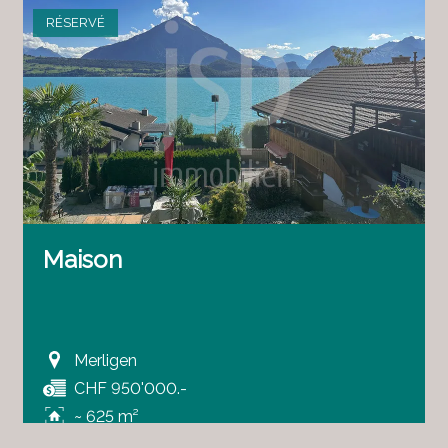
RÉSERVÉ
Maison
Merligen
CHF 950'000.-
~ 625 m²
5