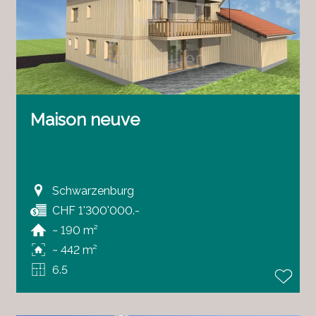
Maison neuve
Schwarzenburg
CHF 1'300'000.-
~ 190 m²
~ 442 m²
6.5