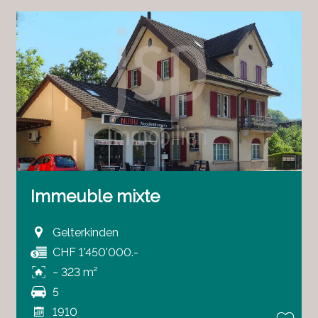
Immeuble mixte
Gelterkinden
CHF 1'450'000.-
~ 323 m²
5
1910