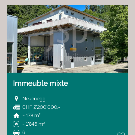
Immeuble mixte
Neuenegg
CHF 2'200'000.-
~ 178 m²
~ 1'846 m²
6