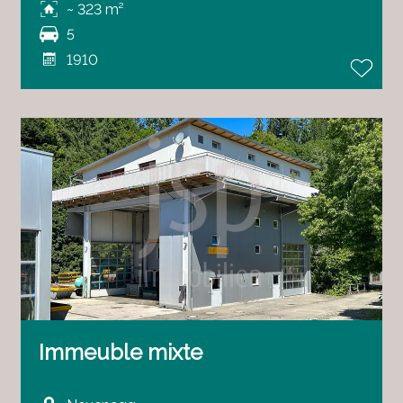
~ 323 m²
5
1910
Immeuble mixte