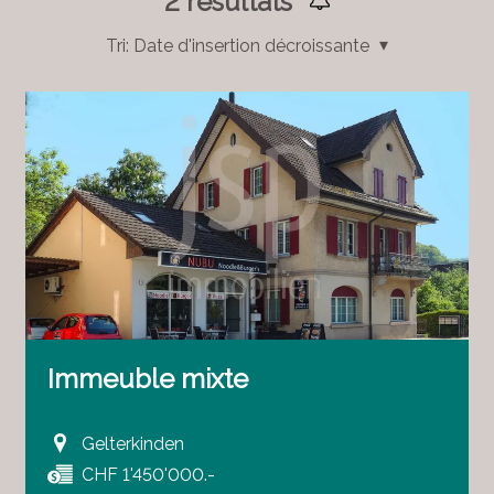
2
résultats
Tri:
Date d'insertion décroissante
Immeuble mixte
Gelterkinden
CHF 1'450'000.-