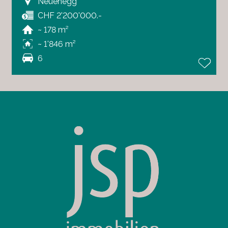
Neuenegg
CHF 2'200'000.-
~ 178 m²
~ 1'846 m²
6