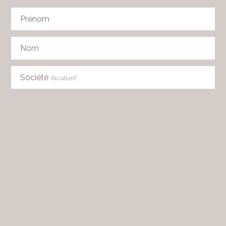
Prénom
Nom
Société
facultatif
Adresse
facultatif
NPA
facultatif
Ville
facultatif
Pays
facultatif
Téléphone