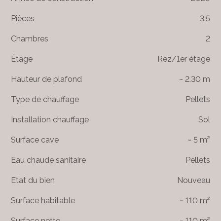
Pièces
3.5
Chambres
2
Étage
Rez/1er étage
Hauteur de plafond
~ 2.30 m
Type de chauffage
Pellets
Installation chauffage
Sol
Surface cave
~ 5 m²
Eau chaude sanitaire
Pellets
Etat du bien
Nouveau
Surface habitable
~ 110 m²
Surface nette
~ 110 m²