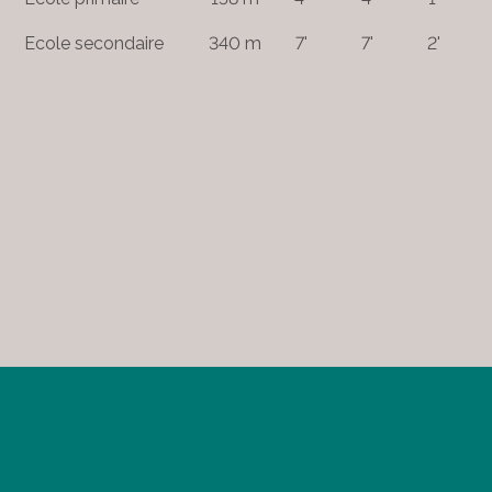
Ecole secondaire
340 m
7'
7'
2'