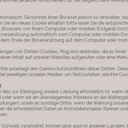
. Sie können jederzeit entscheiden, ob Sie zielgerichtete Werb
tomatisch. Sie können Ihren Browser jedoch so einstellen, d
Sie ein neues Cookie erhalten (bitte lesen Sie die entsprech
es Browsers von Ihrem Computer oder mobilen Endgerät lösc
 Browsersitzung automatisch vom Computer oder mobilen End
h dem Ende der Browsersitzung auf dem Computer oder mobil
n von Dritten (Cookies, Plug-ins) einbinden, die es Ihnen e
 einen Inhalt auf unseren Websites aufgerufen oder eine Mei
 unterliegt den Datenschutzrichtlinien dieser Dritten. Diese
 der jeweiligen sozialen Medien, um festzustellen, wie ihre Coo
d
 dies zur Erbringung unserer Leistung erforderlich ist, wenn d
ind oder wenn wir ein überwiegendes Interesse an der Weiter
ungen), sowie an sonstige Dritte, wenn die Wahrung unserer 
wir die erforderlichen Daten an Immobilienmakler, Banken und 
ben.
r Schweiz verarbeitet, können aber auch in anderen Ländern, 