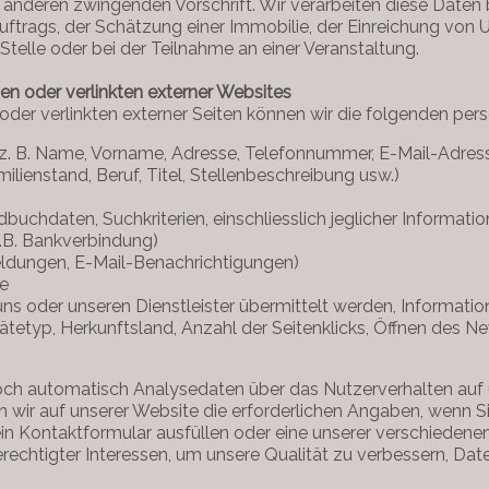
 anderen zwingenden Vorschrift. Wir verarbeiten diese Date
ftrags, der Schätzung einer Immobilie, der Einreichung von U
Stelle oder bei der Teilnahme an einer Veranstaltung.
iten oder verlinkten externer Websites
en oder verlinkten externer Seiten können wir die folgenden 
 (z. B. Name, Vorname, Adresse, Telefonnummer, E-Mail-Adress
ilienstand, Beruf, Titel, Stellenbeschreibung usw.)
uchdaten, Suchkriterien, einschliesslich jeglicher Information
z.B. Bankverbindung)
eldungen, E-Mail-Benachrichtigungen)
te
ns oder unseren Dienstleister übermittelt werden, Informati
ätetyp, Herkunftsland, Anzahl der Seitenklicks, Öffnen des Ne
och automatisch Analysedaten über das Nutzerverhalten auf 
r auf unserer Website die erforderlichen Angaben, wenn Sie 
in Kontaktformular ausfüllen oder eine unserer verschiedene
echtigter Interessen, um unsere Qualität zu verbessern, Dat