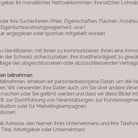
rbeitgeber, Ihr monatliches Nettoeinkommen, Ihre letzten Lohn
er Ihre Suchkriterien (Preis, Eigenschaften, Flächen, Anzahl
e, Eigentumswohnungsreglement, usw.)
ular angegeben oder spontan mitgeteilt wurden
identifizieren, mit Ihnen zu kommunizieren, Ihnen eine Immob
 in der Schweiz sicherzustellen, Ihre Kreditwürdigkeit zu gew
dlage des abgeschlossenen oder abzuschliessenden Vertrags 
gen teilnehmen
 teilnehmen, erheben wir personenbezogene Daten, um die Ve
n. Wir verwenden Ihre Daten auch, um Sie über andere Veranst
chen oder Sie gefilmt werden und dass wir diese Bilder inter
. B. zur Durchführung von Veranstaltungen, zur Kundensegmen
nisation oder für Marketingkampagnen.
tionen:
Mail-Adresse, den Namen Ihres Unternehmens und Ihre Telef
n, Titel, Arbeitgeber oder Unternehmen)