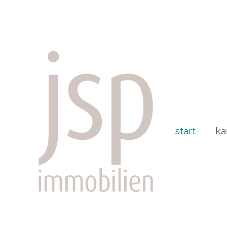
start
ka