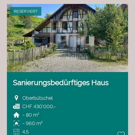
RESERVIERT
Sanierungsbedürftiges Haus
Oberbütschel
CHF 430'000.-
~ 80 m²
~ 960 m²
4.5