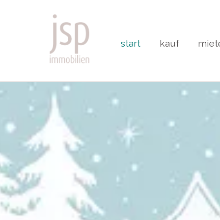
start
kauf
miet